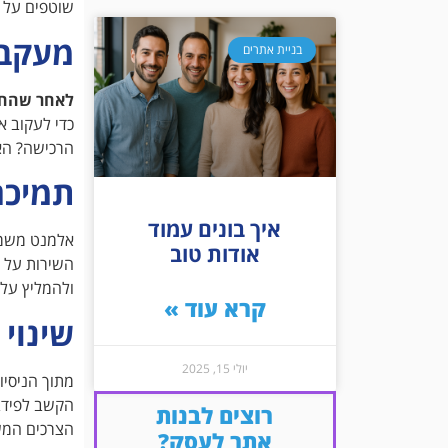
שוטפים על 
מעקב 
בניית אתרים
לאחר שהחנו
כדי לעקוב א
הרכישה? האם
תמיכה
איך בונים עמוד
אלמנט משמעו
אודות טוב
השירות על י
ולהמליץ עלי
קרא עוד »
שינוי
יולי 15, 2025
מתוך הניסיו
הקשב לפידב
רוצים לבנות
הצרכים המש
אתר לעסק?