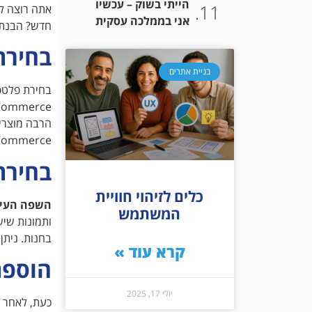
הייתי בשוק – עכשיו
אתה רוצה לה
אני בממלכה עסקית
חדש? הבנת ה
בחירת
בניית אתרים
בחירת פלטפו
WooCommerce או Shopify י
בחירת
כלים לזיהוי חוויית
השפה העיצ
המשתמש
ותמונות שי
בחנות. ניתן
קרא עוד »
הוספת
יולי 17, 2025
כעת, לאחר ש