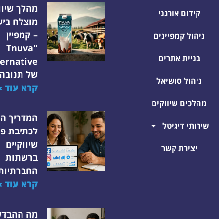
מהלך שיוו
קידום אורגני
מוצלח בי
– קמפיין
ניהול קמפיינים
"Tnuva
בניית אתרים
של תנובה
ניהול סושיאל
קרא עוד »
מהלכים שיווקים
המדריך ה
שירותי דיגיטל
לכתיבת פו
שיווקיים
יצירת קשר
ברשתות
החברתיות
קרא עוד »
מה ההבדל 