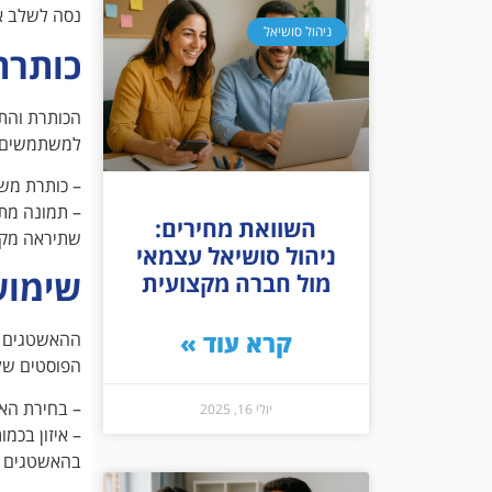
נסה לשלב או
ניהול סושיאל
כותרת
הכותרת והת
למשתמשים ל
– כותרת משכ
– תמונה מתא
השוואת מחירים:
שתיראה מקצ
ניהול סושיאל עצמאי
שימוש
מול חברה מקצועית
קרא עוד »
ההאשטגים ה
הפוסטים של
– בחירת הא
יולי 16, 2025
– איזון בכמ
בהאשטגים ע