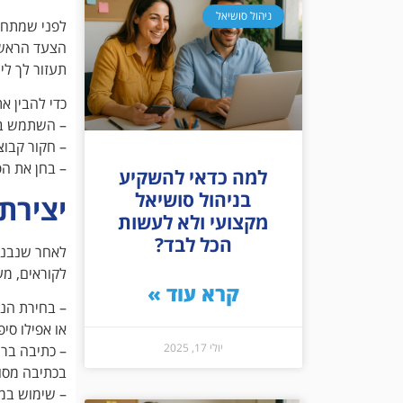
ניהול סושיאל
לפני שמתחיל
הצעד הראשו
תעזור לך לי
כדי להבין א
– השתמש בא
– חקור קבוצ
– בחן את הפ
למה כדאי להשקיע
בניהול סושיאל
יצירת 
מקצועי ולא לעשות
הכל לבד?
לאחר שנבנתה
לקוראים, מע
קרא עוד »
– בחירת הנו
או אפילו סיפ
יולי 17, 2025
– כתיבה ברו
בכתיבה מסוב
– שימוש במד