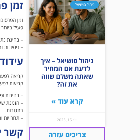
זמן פ
ניהול סושיאל
זמן הפרסום 
פעיל ביותר
– בחינת נתו
– ניסיונות 
עידוד
ניהול סושיאל – איך
לדעת אם המחיר
שאתה משלם שווה
את זה?
קריאות לפעו
– בהירות ופשטות: ודא שה-CTA ברור ופש
קרא עוד »
– הזמנת שית
בתגובות.
– תחרויות ו
יולי 15, 2025
קשר י
צריכים עזרה