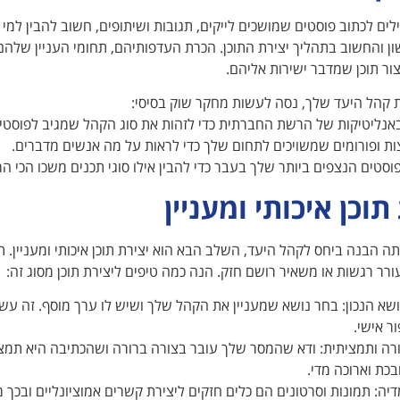
ים לכתוב פוסטים שמושכים לייקים, תגובות ושיתופים, חשוב להבין למי 
ן והחשוב בתהליך יצירת התוכן. הכרת העדפותיהם, תחומי העניין ש
צור תוכן שמדבר ישירות אליהם.
ת קהל היעד שלך, נסה לעשות מחקר שוק בסיסי:
נליטיקות של הרשת החברתית כדי לזהות את סוג הקהל שמגיב לפוסטי
ות ופורומים שמשויכים לתחום שלך כדי לראות על מה אנשים מדברים.
וסטים הנצפים ביותר שלך בעבר כדי להבין אילו סוגי תכנים משכו הכי 
תוכן איכותי ומעניין
 הבנה ביחס לקהל היעד, השלב הבא הוא יצירת תוכן איכותי ומעניין. תו
ורר רגשות או משאיר רושם חזק. הנה כמה טיפים ליצירת תוכן מסוג זה:
שא הנכון: בחר נושא שמעניין את הקהל שלך ושיש לו ערך מוסף. זה עשו
ור אישי.
רה ותמציתית: ודא שהמסר שלך עובר בצורה ברורה ושהכתיבה היא תמצית
כת וארוכה מדי.
יה: תמונות וסרטונים הם כלים חזקים ליצירת קשרים אמוציונליים ובכך מ