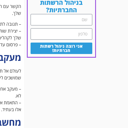
בניהול הרשתות
הקשר עם הק
החברתיות?
שלך.
– תגובה לתג
– יצירת שות
שלך לקהלים
– פרסום עדכ
אני רוצה ניהול רשתות
חברתיות!
מעקב 
לעולם אל תת
שמושכים ליי
– מעקב אחרי
לא.
– התאמת אסט
אלו בעתיד.
מחשבו