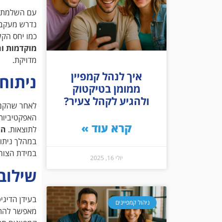
עם השלמת כל
נדרש מעקב 
כמו יחס הקלקה (CTR), עלות לרכישה (CPA), זמן שהי
מוקדמות ו
מדויקת.
איך לנהל קמפיין
ניתוח
ממומן בטיקטוק
ולהגיע לקהל צעיר?
לאחר שהקמפי
האפקטיביות 
קרא עוד »
לתוצאות.
הי
במהלך ניתוח
במידת הצורך
יולי 16, 2025
שילוב
בעידן הדיגי
ניהול קמפיינים
מאפשר להתאי