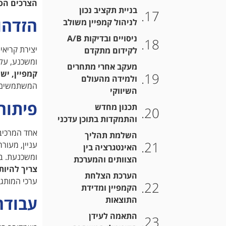
הצרכים הס
בניית תקציב נכון
הזדהו
לניהול קמפיין משולב
ניסויים ובדיקות A/B
יצירת קריאי
לקידום מתקדם
ומשכנע, עלי
מעקב אחרי מתחרים
קמפיין, יש
ולמידה מהעולם
המשתמשים. 
השיווקי
פיתוח
תכנון מחדש
והתמקדות בתוכן עדכני
אחד המרכיבי
השלמת תהליך
עניין, מעור
האינטגרציה בין
ומשכנעת. במ
הצוותים והמערכת
צריך להיות
הערכת הצלחת
ערכי המותג 
הקמפיין ומדידת
עבודה 
התוצאות
התאמה לעידן