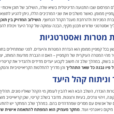
לם הפרסום שבו התנועה הדיגיטלית בשיא שלה, השילוב של תוכן איכותי
יין ממומן. כאשר משלבים את שני המרכיבים הללו, ניתן להגיע לתוצא
ברת המכירות ולהרחבת מעגל הקהל הנחשף.
השילוב המדויק בין תוכן
ך אסטרטגי שדורש תכנון מקיף, הבנה עמוקה של קהל היעד ויכולת להסת
 מטרות ואסטרטגיות
 בכל קמפיין ממומן הוא הגדרת המטרות והיעדים. לפני שמתחילים בתכנו
 מהי המטרה העיקרית של הקמפיין – האם זו הגברת מודעות המותג, יציר
בשוק. במהלך שלב זה חשוב לקבוע יעדים מדידים ולהגדיר את קריטרי
 פיו נבנה כל שאר התהליך
והן מדריך להחלטות הקריאייטיביות והטקט
וניתוח קהל היעד
ת הוגדרו, השלב הבא הוא להבין לעומק מי הקהל שאליו פונים. תהליך ז
נה, זיהוי צרכים, בעיות ורצונות. מדובר בשלב קריטי, שכן קריאייטיב מוצ
ם של אנשים עם מסרים שמהדהדים בהם. במהלך שלב המחקר יש להתעמק
 מיקום גיאוגרפי ועוד.