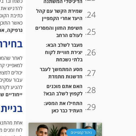
כשמדובר בשי
הדיגיטלי המשתנה
להדגיש את 
שמירת הקשר עם קהל
כתיבת הקופ
היעד אחרי הקמפיין
כאשר התוכן 
חשיפת החזון והמסרים
גרפיקה, אנ
לעולם הרחב
בחירת
מעבר לשלב הבא:
יצירת חוויית לקוח
לאחר שהמסרי
בלתי נשכחת
למאפייני קה
מסע המתמשך לעבר
יכולים למצו
חדשנות מתמדת
עבור עסקים 
האם אתם מוכנים
להגיע לקהל 
לקפוץ לשלב הבא?
ייחודיים ש
התחילו את המסע:
בניית
העתיד כבר כאן
אחת מהתנאים
לוח זמנים מ
ניהול קמפיינים