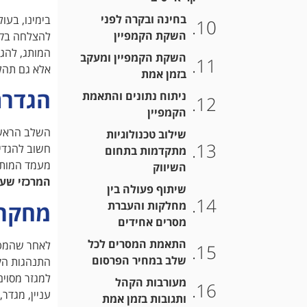
בחינה ובקרה לפני
בימינו, בעו
השקת הקמפיין
להצלחה בקמפ
המותג, להג
השקת הקמפיין ומעקב
אלא גם תהלי
בזמן אמת
הגדרת
ניתוח נתונים והתאמת
הקמפיין
השלב הראשון
שילוב טכנולוגיות
חשוב להגדיר
מתקדמות בתחום
מעמד המותג 
השיווק
המרכזי שעל
שיתוף פעולה בין
מחקר 
מחלקות והעברת
מסרים אחידים
התאמת המסרים לכל
לאחר שהמטרו
שלב במחיר הפרסום
התנהגות הקו
למגזר מסוי
מעורבות הקהל
עניין, מגדר,
ותגובות בזמן אמת