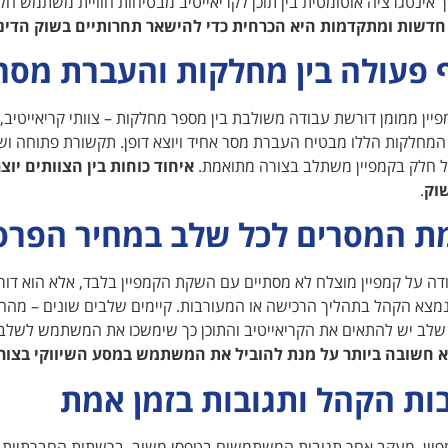
ך אינטגרציה אוטומטית בין תוכן לקריאייטיב מבטיחות חוויית משתמש חלק
 חדשות ומתקדמות היא הכרחית כדי להישאר תחרותיים בשוק הדינ
 פעולה בין מחלקות והעברת מסר
ין ממומן דורשת עבודה משולבת בין מספר מחלקות – צוותי קריאייטיב, תו
המחלקות הללו מבטיח העברת מסר אחיד ויוצא דופן. תקשורת פתוחה וש
 חלק בקמפיין משתלב בצורה מתואמת.
איחוד כוחות בין הצוותים יו
וק
.
 המסרים לכל שלב במחיר הפרס
דה על קמפיין מוצלח לא מסתיים עם השקת הקמפיין בלבד, אלא הוא ד
מצא הקהל בתהליך הרכישה או המעורבות. קיימים שלבים שונים – מה
 שלב יש להתאים את הקריאייטיב והתוכן כך שימשכו את המשתמש לשלב
א חשובה ביותר על מנת להוביל את המשתמש במסע השיווקי בצור
ות הקהל ותגובות בזמן אמת
יין, מעקב אחר תגובות המשתמשים בטפסי משוב, ברשתות החברתיות וב