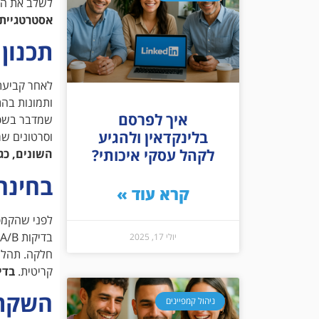
לשלב את הקר
אסטרטגיית 
תכנון 
לאחר קביעת
ותמונות בהת
איך לפרסם
שמדבר בשפה
בלינקדאין ולהגיע
וסרטונים ש
לקהל עסקי איכותי?
השונים, כגו
בחינה
קרא עוד »
לפני שהקמפי
יולי 17, 2025
חלקה. תהליך
קריטית.
בדי
השקת 
ניהול קמפיינים