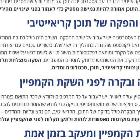
יאייטיב הנבחר עם אסטרטגיית התוכן על מנת לוודא שהמסרים ניתנים 
התוכן אמורה להיות גמישה מספיק כדי לעמוד בפני שינויים מהירי
והפקה של תוכן קריאייטיבי
 האסטרטגיה יש לעבור אל שלב ההפקה. השלב הזה כולל כתיבת המודעות
אם לקונספט שהוגדר. בתהליך זה יש לשלב כישורים טכניים עם יצירתיות
 של הקהל ומותאם לפלטפורמות השונות. יש לשים דגש על איכות התוכן
מחזיקים את המשתמש מרותק למסרים המועברים.
הפקה מוצלחת תלויה
ן צוותי קריאייטיב, תוכן, טכנולוגיה ומדיה
.
 ובקרה לפני השקת הקמפיין
ין עולה לאוויר, יש לעבור על כל המרכיבים ולוודא שהכל מתואם בצור
בדיקות A/B, סימולציות של שימוש ותסריטי בדיקה כדי לוודא שהמסרים ניתנים 
 הבקרה כולל בדיקה של התוכן, הקריאייטיב, הפונקציונליות והמדדים 
קות מוקדמות מאפשרות לזהות ולתקן תקלות לפני שהקמפיין עולה
הקמפיין ומעקב בזמן אמת