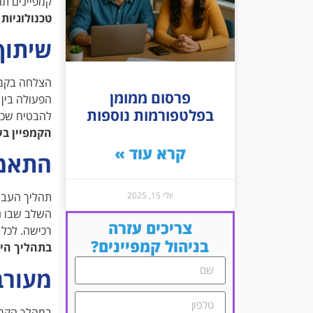
קמפיינים תו
טכנולוגיות
שיתוף
הצלחה בקמפי
פרסום ממומן
הפעולה בין 
בפלטפורמות נוספות
להבטיח שכל
הקמפיין בש
קרא עוד »
התאמת
יולי 15, 2025
תהליך העבו
השלב שבו נ
צריכים עזרה
רכישה. לכל
בניהול קמפיינים?
בתהליך הי
מעורב
במהלך הקמפ