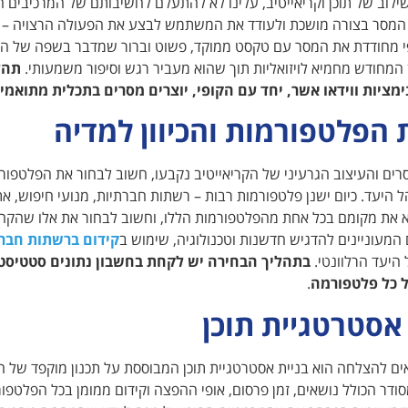
לוב של תוכן וקריאייטיב, עלינו לא להתעלם לחשיבותם של המרכיבים החזות
המסר בצורה מושכת ולעודד את המשתמש לבצע את הפעולה הרצויה – ק
י מחודדת את המסר עם טקסט ממוקד, פשוט וברור שמדבר בשפה של הקהל
המחודש מחמיא לויזואליות תוך שהוא מעביר רגש וסיפור משמעותי.
תהל
ימציות ווידאו אשר, יחד עם הקופי, יוצרים מסרים בתכלית מתואמי
 הפלטפורמות והכיוון למדיה
ם והעיצוב הגרעיני של הקריאייטיב נקבעו, חשוב לבחור את הפלטפורמ
ל היעד. כיום ישנן פלטפורמות רבות – רשתות חברתיות, מנועי חיפוש, אתר
א את מקומם בכל אחת מהפלטפורמות הללו, וחשוב לבחור את אלו שהקהל
המעוניינים להדגיש חדשנות וטכנולוגיה, שימוש ב
קידום ברשתות חבר
היעד הרלוונטי.
בתהליך הבחירה יש לקחת בחשבון נתונים סטטיסטיי
ל כל פלטפורמה
.
 אסטרטגיית תוכן
 להצלחה הוא בניית אסטרטגיית תוכן המבוססת על תכנון מוקפד של הפ
סודר הכולל נושאים, זמן פרסום, אופי ההפצה וקידום ממומן בכל הפלטפ