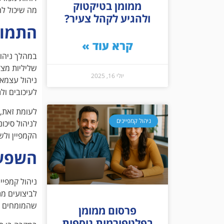
ממומן בטיקטוק
מה שיכול לה
ולהגיע לקהל צעיר?
התמוד
קרא עוד »
במהלך ניהול
שליליות מצד
יולי 16, 2025
ניהול עצמאי
לעיכובים ול
לעומת זאת, 
ניהול קמפיינים
לניהול סיכו
הקמפיין ולש
השפעת
ניהול קמפיי
לביצועים מת
שהמומחים אי
פרסום ממומן
בפלטפורמות נוספות