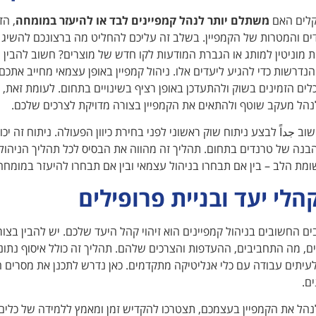
קלים האם
משתלם יותר לנהל קמפיינים לבד או להיעזר במומחה
, ה
ים והמטרות של הקמפיין. בשלב זה עליכם להחליט מה ברצונכם להשיג 
ית מוניטין למותג או הגברת המודעות לקו חדש של מוצרים? חשוב להבין
 הנדרשות כדי להגיע ליעדים אלו. ניהול קמפיין באופן עצמאי מחייב אתכם
לים הזמינים בשוק ולהתעדכן באופן רציף בשינויים בתחום. לעומת זאת, מ
נהל מעקב שוטף ולהתאים את הקמפיין בצורה מדויקת לצרכים שלכם.
וב جداً לבצע ניתוח שוק ראשוני לפני בחירת כיוון הפעולה. ניתוח זה יכו
הבנה של טרנדים בתחום. תהליך זה מהווה את הבסיס לכל תהליך הניהול 
מת הלב – בין אם תבחרו בניהול עצמאי ובין אם תבחרו להיעזר במומחה
קהלי יעד ובניית פרופילים
ם החשובים בניהול קמפיינים הוא זיהוי קהל היעד שלכם. יש להבין בצ
ם, מה התחביבים, ההעדפות והצרכים שלהם. תהליך זה כולל איסוף נתוני
עיתים עבודה עם כלי אנליטיקה מתקדמים. כאן נדרש לתכנן את מסרים 
ם.
הל את הקמפיין בעצמכם, תצטרכו להקדיש זמן ומאמץ ללמידה של כלים א