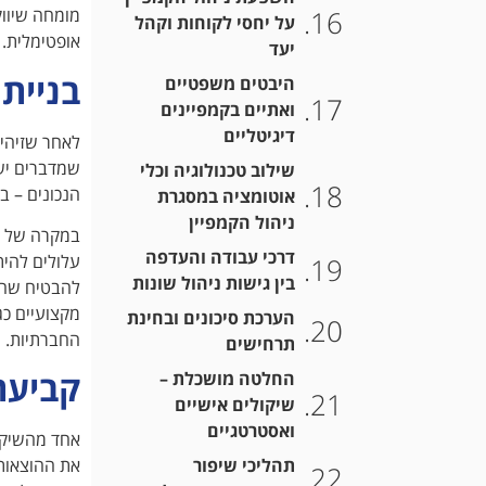
מומחה שיווק
על יחסי לקוחות וקהל
אופטימלית. 
יעד
בניית 
היבטים משפטיים
ואתיים בקמפיינים
דיגיטליים
לאחר שזיהית
שמדברים ישי
שילוב טכנולוגיה וכלי
הנכונים – בי
אוטומציה במסגרת
ניהול הקמפיין
במקרה של ני
דרכי עבודה והעדפה
עלולים להית
בין גישות ניהול שונות
להבטיח שהמ
מקצועיים כג
הערכת סיכונים ובחינת
החברתיות.
תרחישים
קביעת
החלטה מושכלת –
שיקולים אישיים
ואסטרטגיים
אחד מהשיקול
תהליכי שיפור
את ההוצאות 