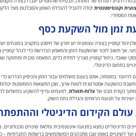
חרו להגיע לעזרתו של מומחה, תבטיחו שהמסרים יעברו בצורה מקצועית
עית וקונסיסטנטית
יכולה להוביל להגדלת האמון והסבלנות מצד הלקו
טח המסחרי.
 זמן מול השקעת כסף
שלניהול קמפיין בצורה עצמונית יש יתרון של חיסכון בתקציב במונחים י
עי. אך חשוב לזכור שהשקעת הזמן והמאמץ הנדרשת כדי לנהל קמפיין מקצ
סקי שאבד. ניהול קמפיין מצריך למידת כלים, התאמה טכנית ותחזוקה שו
יים בתחום הדיגיטלי.
 להיעזר במומחה, אתם בעצם משלמים עבור הזמן והניסיון הנדרש כדי ל
חשבת כהשקעה אסטרטגית לטווח ארוך, שכן התוצאות הממומנות יכולו
 מתוך נקודת מבט של
עלות-תועלת
, לפעמים עדיף להשקיע בתשלום למו
ישירות על תנועת הרווחים והגדלת נתח השוק.
עולם הקידום הדיגיטלי וההתפתחו
נים הדיגיטליים נמצא בתנועה אינטנסיבית ומלאת שינויים טכנולוגיים.
 ועד לשינויים באופן שבו מתנהגים המשתמשים ברשתות החברתיות – כל