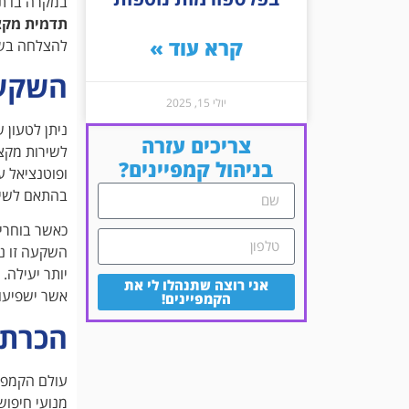
במקרה בו תב
תדמית מקצו
קרא עוד »
להצלחה בש
השקעת
יולי 15, 2025
ניתן לטעון 
צריכים עזרה
לשירות מקצו
בניהול קמפיינים?
ופוטנציאל ע
בהתאם לשינו
כאשר בוחרים
השקעה זו נ
יותר יעילה.
אני רוצה שתנהלו לי את
אשר ישפיעו 
הקמפיינים!
הכרת 
עולם הקמפיי
מנועי חיפוש