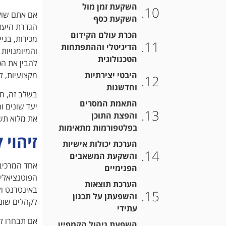
השקעת זמן מול
אם אתם שו
השקעת כסף
הגדרת היעד
הכרת עולם הקידום
מכירות, בני
הדיגיטלי וההתפתחות
והמיומנויות
הטכנולוגית
להבין את הכ
היבטי יצירתיות
מקצועיות, ל
וחדשנות
בשלב זה, חש
התאמת המסרים
יעד שונים ו
והפצת התוכן
את מלוא תשו
בפלטפורמות מתאימות
זיהוי 
הערכת יכולות אישיות
והשקעת המשאבים
אחד המרכיבי
הפנימיים
הפוטנציאליי
הערכת תוצאות
באינטרנט ול
והשפעתן על תכנון
לקהלים שוני
עתידי
אם תבחרו לנ
השפעת ניהול הקמפיין