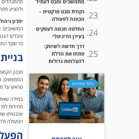
מתמשכים ומבט לעתיד
מהמנהלים ל
ולהציע פתרו
נקודת מבט פרקטית –
הכוונה לפעולה
יתרון ניהו
המשאבים. אך
החלטה חכמה לעסקים
והכלים הנכו
בעידן הדיגיטלי
כל שקל המו
דרך חדשה לשיווק:
פתחו את הדלת
בניית
להצלחות גדולות
תכנון הקמפי
הממצאים. ה
ניהול קמפיינים
מראש על מד
במידה שאתם 
מהירות לפי 
שיבטיחו שהת
הפעולה ולהת
הפעלת