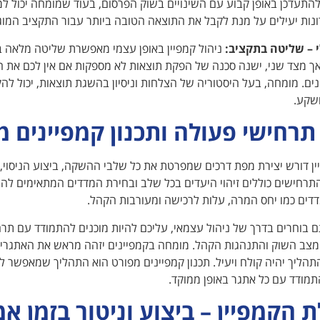
התעדכן באופן קבוע עם השינויים בשוק הפרסום, בעוד שמומחה יכול 
נות יעילים על מנת לקבל את התוצאה הטובה ביותר עבור התקציב המוג
לי – שליטה בתקציב:
ניהול קמפיין באופן עצמי מאפשרת שליטה מלאה ב
 מצד שני, ישנה סכנה של הפקת תוצאות לא מספקות אם אין לכם את ה
נים. מומחה, בעל היסטוריה של הצלחות וניסיון בהשגת תוצאות, יכול ל
שקע.
 תרחישי פעולה ותכנון קמפיינים 
ין דורש יצירת מפת דרכים שמפרטת את כל שלבי ההשקה, ביצוע הניסוי,
תרחישים כוללים זיהוי היעדים בכל שלב ובחירת המדדים המתאימים ל
דים כמו יחס המרה, עלות לרכישה ומעורבות הקהל.
בוחרים בדרך של ניהול עצמאי, עליכם להיות מוכנים להתמודד עם תרח
מצב השוק והתנהגות הקהל. מומחה בקמפיינים יזהה מראש את האתגרים
הליך יהיה קולח ויעיל. תכנון קמפיינים מפורט הוא התהליך שמאפשר
מודד עם כל אתגר באופן ממוקד.
 הקמפיין – ביצוע וניטור בזמן א