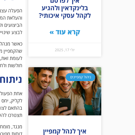
איך לפרסם
בלינקדאין ולהגיע
הפעלה עצמה
לקהל עסקי איכותי?
והעלאת המוד
הביצועים ול
קרא עוד »
לבצע שינויי
כאשר מנהלי
יולי 17, 2025
שהקמפיין מת
לעומת זאת, 
חולשות ולחז
ניתוח
ניהול קמפיינים
אחת הפעולות
לקליק, יחס 
בהתאם לצורך
תצטרכו להשק
מנגד, מומחה
איך לנהל קמפיין
דוחות מפורט