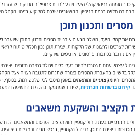
י כבר מומחה בזיהוי קהלי היעד ויודע לבנות פרופילים מדויקים שיעזרו
הבחירה תלויה ברמת הניסיון והמשאבים שלכם להשקיע בזיהוי הקהל הי
מסרים ותכנון תוכן
ם את קהלי היעד, השלב הבא הוא בניית מסרים ותכנון התוכן שיועבר לקה
רות לצרכים ולרצונות של הלקוחות. יצירת תוכן נכון תכלול פיתוח קריאיי
ן אם מדובר בכתבות, סרטונים, או גיפים שיווקיים.
הול עצמי, אתם תצטרכו להיות בעלי כלים ויכולת כתיבה חזותית ויצירת
קל בקשיים בהעברת המסרים בצורה שתגרום לתגובה רצויה אצל הקהל. 
סרים יהיו
מקצועיים
ומותאמים באופן מיטבי לכל פלטפורמה. בנוסף, י
ון
קידום ברשתות חברתיות
, שירות שמתמקד בהגדלת החשיפה והמעבר
 תקציב והשקעת משאבים
ים המרכזיים בעת ניהול קמפיין הוא תקציב הפרסום והמשאבים הנדרשי
הכרוכות ביצירת התוכן, בניהול הקמפיין, ברכש מדיה ובמדידת ביצועים. 