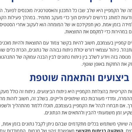
 של הקמפיין היא שלב שבו כל התכנון והאסטרטגיה מוכנסים לפועל. ה
עות למותג נדרשים לעיתים תוך כדי מעקב מתמיד. במהלך פעילות הקמפי
מידה בזמן אמת. כאן תפקידכם או של המומחה הוא לעקוב אחרי הסטטיסטי
ם במהירות כדי למקסם את התוצאות.
ם קמפיין בעצמכם, חשוב להיות בקשר צמוד עם התוצאות ולהיות מוכני
נהל. ניהול עצמאי דורש יכולת ניתוח גבוהה של נתונים, הכרת כלים שו
מנוסה בזה ויודע לשלב בין ניתוח נתונים לבין הבנה עמוקה של התנהגו
ק את החזקות באופן שוטף.
 ביצועים והתאמה שוטפת
 הקריטיות בהצלחת הקמפיין היא ניתוח הביצועים. ניתוח זה כולל מעקב
ההמרה, ומדדי מעורבות כמו שיתופים ולייקים. בשלב זה, חשוב לזהות מה
. אם תבחרו לנהל את הקמפיין בעצמכם, תוכלו ללמוד מהתהליך ולשפר את
יע זמן משמעותי להבין ולהתאים את הנתונים.
 שיווקי משתמש בכלים מתקדמים שבהם ניתן לקבל נתונים בזמן אמת, ל
ים.
השקעה בניתוח מקצועי
מאפשרת זיהוי של מגמות, התמודדות עם 