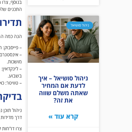
בנוסף, צרו 
התכנים שלכ
תדירו
ניהול סושיאל
הנה כמה המל
– פייסבוק: 
מושכות.
– לינקדאין:
בשבוע.
ניהול סושיאל – איך
– טוויטר: כאן אפשר לפרסם
לדעת אם המחיר
שאתה משלם שווה
בדיקה
את זה?
ניהול תוכן 
קרא עוד »
דרך מדידות 
צרו דו"חות 