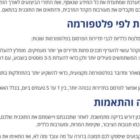
מערכת שמתעדת את כל המידע שנאסף, ואת החזרי הביצועים לאורך הזמן. 
ם מקבלים את מעורבות הקהל המרבית, ולהתאים את התוכנית בהתאם.
ת לפי פלטפורמה
צות כלליות לגבי תדירות הפרסום בפלטפורמות שונות:
הקהל עשוי להעדיף תכנים פחות תדירים אך יותר מעמיקים. מומלץ להעלו
– אינסטגרם: המשתמשים פעילים יותר ולכן כדאי 
 מאחר ומדובר בפלטפורמה מקצועית, כדאי להשקיע יותר בהתחלקות בתכנ
 בתדירות גבוהה יותר, בין 1 עד 5 פעמים ביום, בגלל האופי המיידי של התקשורת בפלטפורמה.
 והתאמות
נכון דורש בדיקה מתמשכת. לאחר שתכננתם ויישמתם את התוכנית שלכם,
כמו תגובות הציבור, שקיפות המרות, ומעורבות כללית.
קבועים שיספקו לכם תמונה ברורה על מה עובד ומה לא, ואז התאימו א