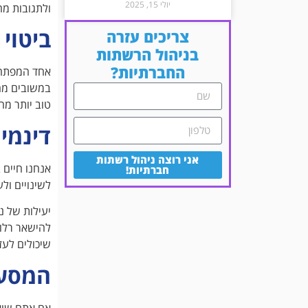
יולי 15, 2025
ולתגובות מה
ביטוי
צריכים עזרה
בניהול הרשתות
החברתיות?
אחד המפתחו
במשובים מהם
טוב יותר מה
דינמי
אני רוצה ניהול רשתות
אנחנו חיים 
חברתיות!
לשינויים ול
יעילות של נ
שיכולים לעז
המסע
אם אתם שוא