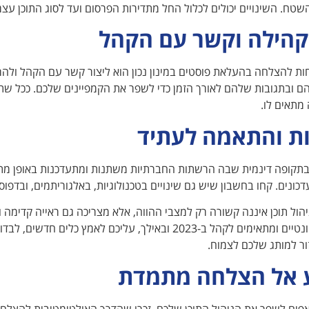
שטח. השינויים יכולים לכלול החל מתדירות הפרסום ועד לסוג התוכן עצמ
 קהילה וקשר עם הקהל
ת להצלחה בהעלאת פוסטים במינון נכון הוא ליצור קשר עם הקהל ולה
 ובתגובות שלהם לאורך הזמן כדי לשפר את הקמפיינים שלכם. ככל שתהי
 מתאים לו.
ות והתאמה לעתיד
בתקופה דינמית שבה הרשתות החברתיות משתנות ומתעדכנות באופן מתמי
עדכונים. קחו בחשבון שיש גם שינויים בטכנולוגיות, באלגוריתמים, ובדפוס
יהול תוכן איננה קשורה רק למצבי ההווה, אלא מצריכה גם ראייה קדימה
להישאר רלוונטיים ומתאימים לקהל ב-2023 ובאילך, עליכם לאמץ
ור למותג שלכם לצמוח.
 אל הצלחה מתמדת
פים לשפר את הניהול התוכן שלכם, זכרו שהדרך האולטימטיבית להצלח