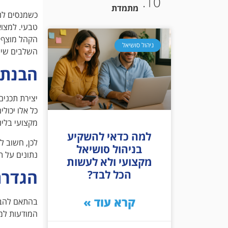
מתמדת
כשמנסים לנה
טבעי. למצו
הקהל מוצף ב
ניהול סושיאל
השלבים שיש
הבנת 
יצירת תכנים
כל אלו יכול
מקצועי בלינ
למה כדאי להשקיע
לכן, חשוב לה
בניהול סושיאל
נתונים על ת
מקצועי ולא לעשות
הגדרת
הכל לבד?
קרא עוד »
בהתאם להבנ
המודעות למו