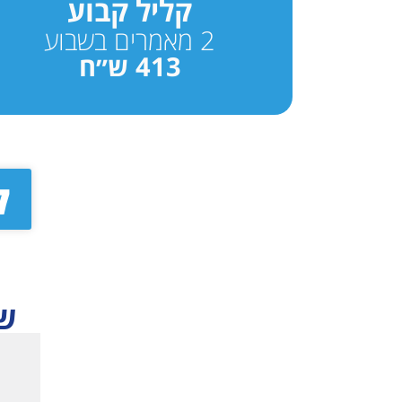
קליל קבוע
2 מאמרים בשבוע
413 ש״ח
ל
ש