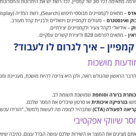
רמה מתאימה לכל סוג של קמפיין. לכל רשת יש את היתרונות והחסרונות
אדס
– מתאים לקמפיינים מבוססי חיפוש (Search), רשת המדיה (Display) ויוטיוב.
וק ואינסטגרם
– מעולים לקמפיינים ויזואליים ולבניית קהל מעורב.
ק
– אידיאלי לקהל צעיר ולקמפיינים יצירתיים.
אין
– מתאים לפרסום B2B וליצירת קשרים עסקיים.
קמפיין – איך לגרום לו לעבוד?
מודעות מושכות
דבר הראשון שהגולש רואה, ולכן היא צריכה להיות מושכת, מעניינת ומני
כותרת ברורה וסוחפת
שמושכת תשומת לב.
שו
בגרפיקה איכותית
או סרטון שיבליט את המסר שלכם.
ריאה לפעולה (CTA)
שתבהיר לצופה מה לעשות (למשל, "הורידו עכשיו",
סר שיווקי אפקטיבי
תם מציגים את המוצר או השירות שלכם עושה הבדל עצום. כתיבה שיווק