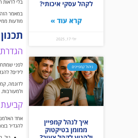
בלי לראות ת
לקהל עסקי איכותי?
במאמר הזה נ
קרא עוד »
מודעות ממיר
תכנון
יולי 17, 2025
הגדרת 
לפני שמתחי
ניהול קמפיינים
לידים? להגד
לדוגמה, קמפ
ולמעורבות.
קביעת 
אחד האלמנט
איך לנהל קמפיין
להגדיר בצור
ממומן בטיקטוק
ולהגיע לקהל צעיר?
גיל, מ