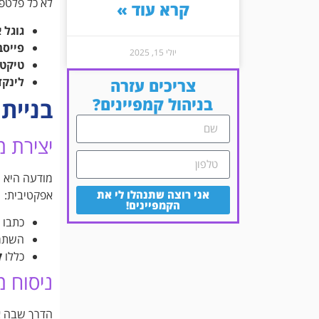
לא כל פלטפו
קרא עוד »
גוגל 
פייסב
יולי 15, 2025
טיקטו
לינקד
צריכים עזרה
בניהול קמפיינים?
בניית 
יצירת 
מודעה היא ה
אני רוצה שתנהלו לי את
אפקטיבית:
הקמפיינים!
כתבו
השתמ
כללו
ק
ניסוח מ
הדרך שבה א