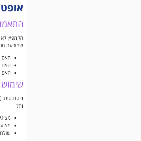
אופטי
התאמות
הקמפיין לא 
שמודעה מסו
האם ה
האם ה
האם ה
שימוש 
זה?
מציגי
מציע
שולח