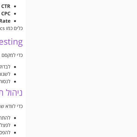
CTR (אחוזי הקלקה)
CPC (עלות לקליק)
ion Rate
כלים כמו Google Analytics ו-Facebook Ads Manager יעזרו לכם לקבל נתונים מדויקים ולשפר את הקמפיין.
A/B Testing – הד
כדי למקסם ת
לבדוק
לשנו
לנסות
ניהול 
כדי לוודא ש
להתח
לפצל 
להפסי