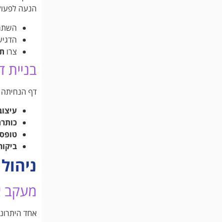
הנעה לפעולה
השתמ
הדגיש
צרו
ת
בניית ד
דף הנחיתה ח
עיצוב
כותרת
טופס 
ביקור
ניהול
מעקב א
אחד היתרונו